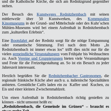
und die Katholische Kirche, die sich am Rednitzgrund gegenüber
stehen.
Der Besuch des
Kunstweges Rednitzhembach
mit seinen
mittlerweile über 50 Kunstwerken, des
Kommunalen
Kinomuseums
in der Grund- und Mittelschule oder des Kuhr´schen
Mühlen-Museums wird bei einem Aufenthalt in Rednitzhembach
zum „kulturellen Erlebnis“.
Eine
Bootsfahrt
auf der Rednitz sorgt für die nötige Entspannung
oder romantische Stimmung. Frei nach dem Motto „In
Rednitzhembach ist immer etwas los“ trifft dies nicht nur für die
vielen
gemeindliche Veranstaltungen
vom Frühjahr bis Weihnachten
zu. Auch
Vereine und Gruppierungen
bieten viele Veranstaltungen
und Feste für die Freizeitgestaltung an. So ist ein Besuch zu jeder
Jahreszeit interessant.
Herzlich begrüßen Sie die
Rednitzhembacher Gastronomen
, die
regionale fränkische Küche aber auch u. a. italienische Spezialitäten
anbieten. Gemütliche Cafés laden ein zu Kaffee und Kuchen, zu
Eis und einer kleinen Zwischenmahlzeit.
Um einen Aufenthalt in Rednitzhembach richtig genießen zu
können - nicht umsonst heißt es:
„Rednitzhembach, die Gemeinde im Grünen“ – braucht es
etwas mehr Zeit.